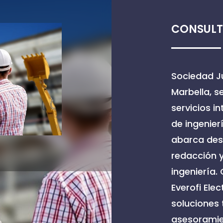
CONSULT
Sociedad Ju
Marbella, s
servicios i
de ingenier
abarca desd
redacción 
ingeniería
Everofi Elec
soluciones 
asesoramie