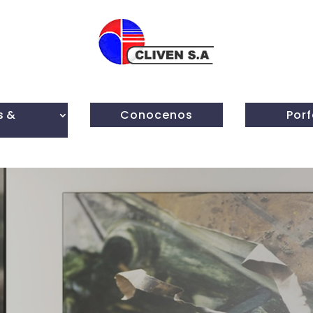
s &
Conocenos
Porf