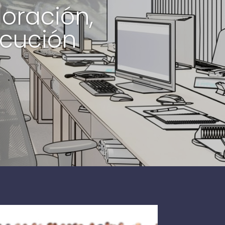
loración,
ecución