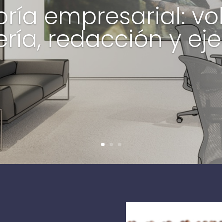
ría empresarial: vo
ería, redacción y ej