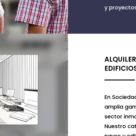
y proyectos
ALQUILER
EDIFICIO
En Sociedad
amplia gama
sector inmob
Nuestro cat
naves y ed