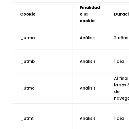
Finalidad
Cookie
e la
Durac
cookie
_utma
Análisis
2 años
_utmb
Análisis
1 día
Al final
la sesi
_utmc
Análisis
de
navega
_utmt
Análisis
1 día